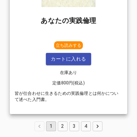
あなたの実践倫理
立ち読みする
カートに入れる
在庫あり
定価
800
円(税込)
皆が仕合わせに生きるための実践倫理とは何かについ
て述べた入門書。
1
2
3
4